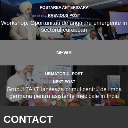
POSTAREA ANTERIOARA
PREVIOUS POST
Workshop: Oportunitati de angajare emergente in
sectorul european
NEWS
URMATORUL POST
NEXT POST
Grupul TAKT lanseaza primul centru de limba
germana pentru asistente medicale in India
CONTACT